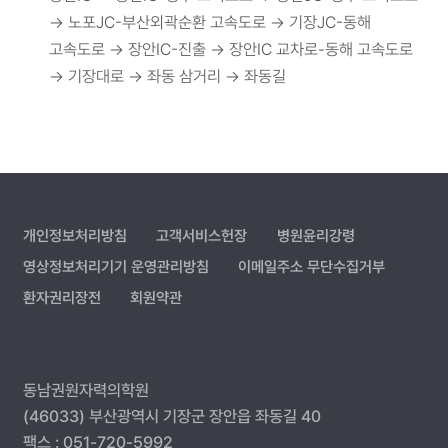
→ 노포JC-부산외곽순환 고속도로 → 기장JC-동해
고속도로 → 장안IC-진출 → 장안IC 교차로-동해 고속도로
→ 기장대로 → 좌동 삼거리 → 좌동길
개인정보처리방침
고객서비스헌장
병원윤리강령
영상정보처리기기 운영관리방침
이메일주소 무단수집거부
환자권리장전
회원약관
동남권원자력의학원
(46033) 부산광역시 기장군 장안읍 좌동길 40
팩스 : 051-720-5992