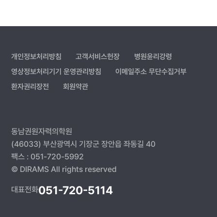
개인정보처리방침
고객서비스헌장
병원윤리강령
영상정보처리기기 운영관리방침
이메일주소 무단수집거부
환자권리장전
회원약관
동남권원자력의학원
(46033) 부산광역시 기장군 장안읍 좌동길 40
팩스 : 051-720-5992
© DIRAMS All rights reserved
051-720-5114
대표전화