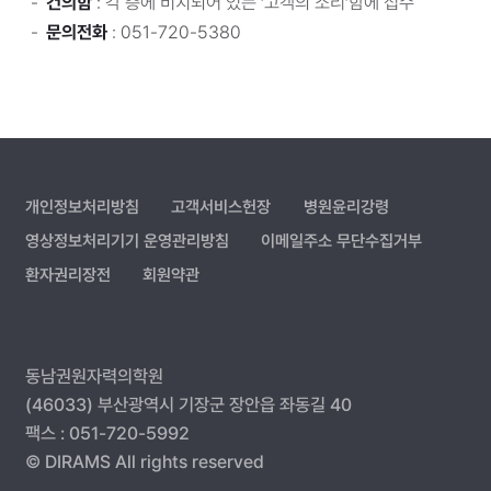
건의함
: 각 층에 비치되어 있는 ‘고객의 소리’함에 접수
문의전화
: 051-720-5380
개인정보처리방침
고객서비스헌장
병원윤리강령
영상정보처리기기 운영관리방침
이메일주소 무단수집거부
환자권리장전
회원약관
동남권원자력의학원
(46033) 부산광역시 기장군 장안읍 좌동길 40
팩스 : 051-720-5992
© DIRAMS All rights reserved