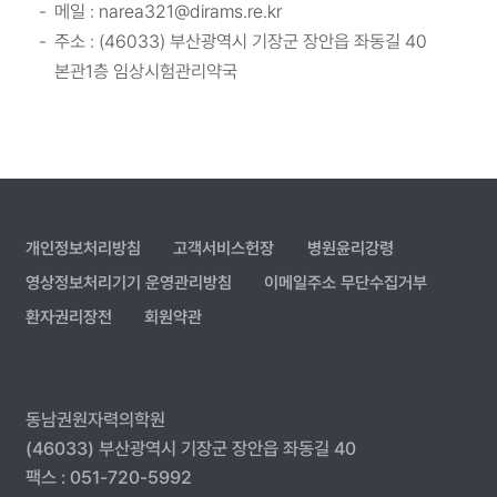
메일 : narea321@dirams.re.kr
주소 : (46033) 부산광역시 기장군 장안읍 좌동길 40
본관1층 임상시험관리약국
개인정보처리방침
고객서비스헌장
병원윤리강령
영상정보처리기기 운영관리방침
이메일주소 무단수집거부
환자권리장전
회원약관
동남권원자력의학원
(46033) 부산광역시 기장군 장안읍 좌동길 40
팩스 : 051-720-5992