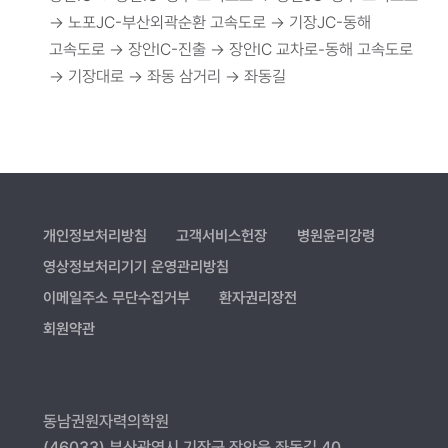
→ 노포JC-부산외곽순환 고속도로 → 기장JC-동해
고속도로 → 장안IC-진출 → 장안IC 교차로-동해 고속도로
→ 기장대로 → 좌동 삼거리 → 좌동길
개인정보처리방침
고객서비스헌장
병원윤리강령
영상정보처리기기 운영관리방침
이메일주소 무단수집거부
환자권리장전
회원약관
동남권원자력의학원
(46033) 부산광역시 기장군 장안읍 좌동길 40