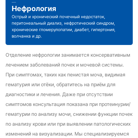
Нефрология
Острый и хронический почечный недостаток,
перитонеальный диализ, нефротический синдром,
хронические гломерулопатии, диабет, гипертония,
волчанка и др.
Отделение нефрологии занимается консервативным
лечением заболеваний почек и мочевой системы.
При симптомах, таких как пенистая моча, видимая
гематурия или отёки, обратитесь на приём для
диагностики и лечения. Даже при отсутствии
симптомов консультация показана при протеинурии/
гематурии по анализу мочи, снижении функции почек
по анализу крови или при выявлении патологических
изменений на визуализации. Мы специализируемся