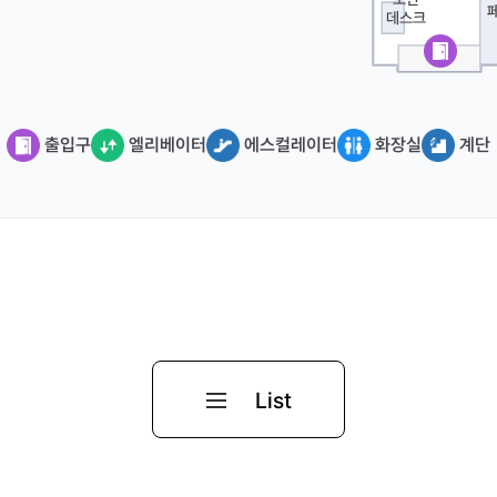
출입구
엘리베이터
에스컬레이터
화장실
계단
List