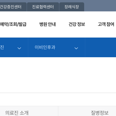
건강증진센터
진료협력센터
장례식장
예약/조회/발급
병원 안내
건강 정보
고객 참여
료진
이비인후과
의료진 소개
질병정보