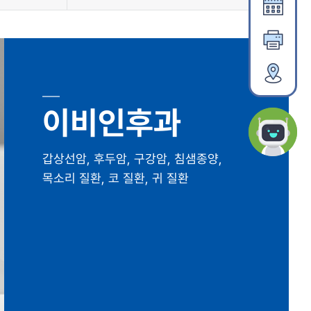
이비인후과
갑상선암, 후두암, 구강암, 침샘종양,
목소리 질환, 코 질환, 귀 질환