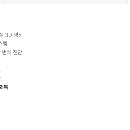
화질 3D 영상
시스템
 번에 진단
소
감
 회복