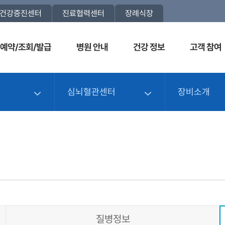
건강증진센터
진료협력센터
장례식장
예약/조회/발급
병원 안내
건강 정보
고객 참여
심뇌혈관센터
장비소개
질병정보