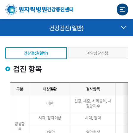
건강증진센터
건강검진(일반)
건강검진(일반)
예약상담신청
검진 항목
구분
대상질환
검사항목
대
신장, 체중, 허리둘레, 체
비만
질량지수
시각, 청각이상
시력, 청력
공통항
목
고혈압
혈압측정