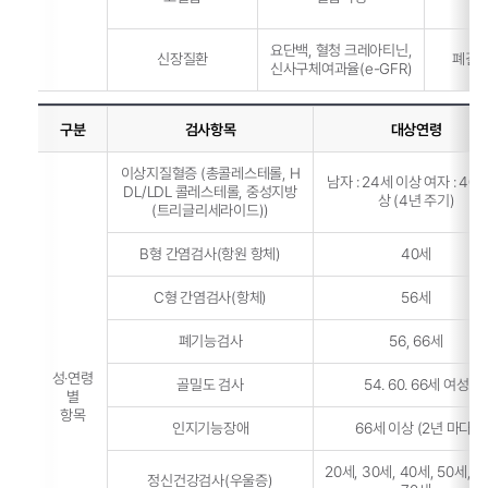
요단백, 혈청 크레아티닌,
신장질환
폐결핵
신사구체여과율(e-GFR)
구분
검사항목
대상연령
이상지질혈증 (총콜레스테롤, H
남자 : 24세 이상 여자 : 40
DL/LDL 콜레스테롤, 중성지방
상 (4년 주기)
(트리글리세라이드))
B형 간염검사(항원 항체)
40세
C형 간염검사(항체)
56세
폐기능검사
56, 66세
성·연령
골밀도 검사
54. 60. 66세 여성
별
항목
인지기능장애
66세 이상 (2년 마다)
20세, 30세, 40세, 50세, 6
정신건강검사(우울증)